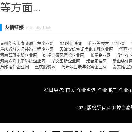
等方面...
友情链接
Friendly Link
贵州华宏永泰交通工程企业网
XM外汇资讯
作业答案大全企业网
重庆尚城艺品装饰工程企业网
天津安信空调净化工程企业网
华容外
河南臻璨商贸企业网
蚌埠白癜风医院企业网
长富企业网
救生衣
河南方几电子科技企业网
尤文图斯企业网
烟台服装网
萧山装修
万能插件企业网
重庆服装网
代际乐园老年公寓企业网
泰安推拉
栏目导航:
首页
|
企业查询
|
企业推广
|
企业
2023 版权所有 © 蚌埠